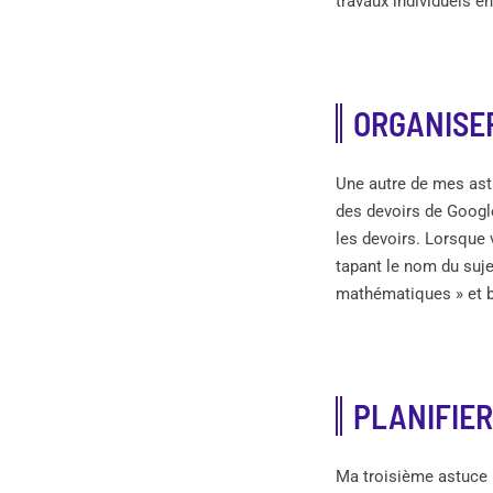
travaux individuels en
ORGANISER
Une autre de mes astu
des devoirs de Google
les devoirs. Lorsque v
tapant le nom du sujet
mathématiques » et bi
PLANIFIER
Ma troisième astuce 