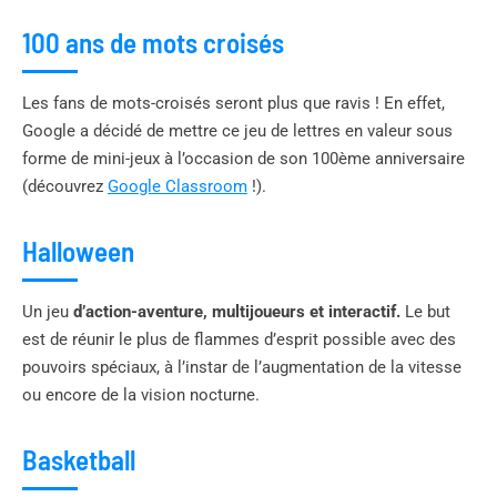
100 ans de mots croisés
Les fans de mots-croisés seront plus que ravis ! En effet,
Google a décidé de mettre ce jeu de lettres en valeur sous
forme de mini-jeux à l’occasion de son 100ème anniversaire
(découvrez
Google Classroom
!).
Halloween
Un jeu
d’action-aventure, multijoueurs et interactif.
Le but
est de réunir le plus de flammes d’esprit possible avec des
pouvoirs spéciaux, à l’instar de l’augmentation de la vitesse
ou encore de la vision nocturne.
Basketball