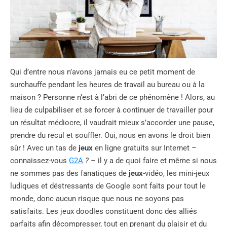
Qui d’entre nous n’avons jamais eu ce petit moment de
surchauffe pendant les heures de travail au bureau ou à la
maison ? Personne n’est à l’abri de ce phénomène ! Alors, au
lieu de culpabiliser et se forcer à continuer de travailler pour
un résultat médiocre, il vaudrait mieux s’accorder une pause,
prendre du recul et souffler. Oui, nous en avons le droit bien
sûr ! Avec un tas de
jeux
en ligne gratuits sur Internet
–
connaissez-vous
G2A
? –
il y a de quoi faire et même si nous
ne sommes pas des fanatiques de
jeux
-vidéo, les mini-jeux
ludiques et déstressants de Google sont faits pour tout le
monde, donc aucun risque que nous ne soyons pas
satisfaits. Les jeux doodles constituent donc des alliés
parfaits afin décompresser, tout en prenant du plaisir et du