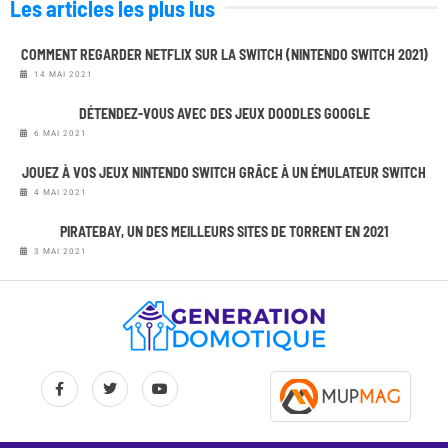
Les articles les plus lus
COMMENT REGARDER NETFLIX SUR LA SWITCH (NINTENDO SWITCH 2021)
14 MAI 2021
DÉTENDEZ-VOUS AVEC DES JEUX DOODLES GOOGLE
6 MAI 2021
JOUEZ À VOS JEUX NINTENDO SWITCH GRÂCE À UN ÉMULATEUR SWITCH
4 MAI 2021
PIRATEBAY, UN DES MEILLEURS SITES DE TORRENT EN 2021
3 MAI 2021