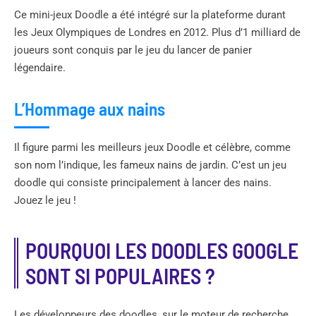
Ce mini-jeux Doodle a été intégré sur la plateforme durant
les Jeux Olympiques de Londres en 2012. Plus d’1 milliard de
joueurs sont conquis par le jeu du lancer de panier
légendaire.
L’Hommage aux nains
Il figure parmi les meilleurs jeux Doodle et célèbre, comme
son nom l’indique, les fameux nains de jardin. C’est un jeu
doodle qui consiste principalement à lancer des nains.
Jouez le jeu !
POURQUOI LES DOODLES GOOGLE
SONT SI POPULAIRES ?
Les développeurs des doodles, sur le moteur de recherche