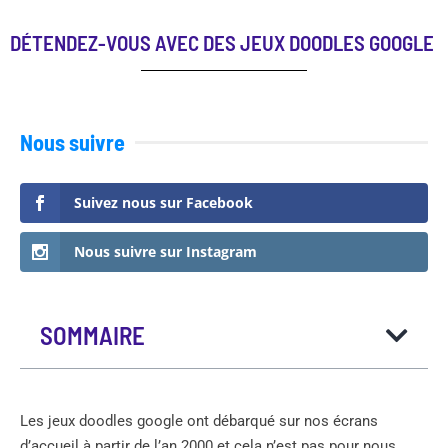
DÉTENDEZ-VOUS AVEC DES JEUX DOODLES GOOGLE
Nous suivre
Suivez nous sur Facebook
Nous suivre sur Instagram
SOMMAIRE
Les jeux doodles google ont débarqué sur nos écrans
d’accueil à partir de l’an 2000 et cela n’est pas pour nous