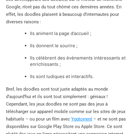
Google, n’ont pas du tout chômé ces dernières années. En
effet, les doodles plaisent à beaucoup d’internautes pour
diverses raisons :
Ils animent la page d’accueil ;
Ils donnent le sourire ;
Ils célèbrent des évènements intéressants et
enrichissants ;
Ils sont ludiques et interactifs.
Bref, les doodles sont tout juste adaptés au monde
d’aujourd’hui et ils sont tout simplement : géniaux !
Cependant, les jeux doodles ne sont pas des jeux à
télécharger sur appareil mobile comme sur les sites de jeux
habituels
–
ou pour un film avec
Yggtorrent
–
et ne sont pas
disponibles sur Google Play Store ou Apple Store. Ce sont
plutôt des jeux en ligne nécessitant une connexion internet.