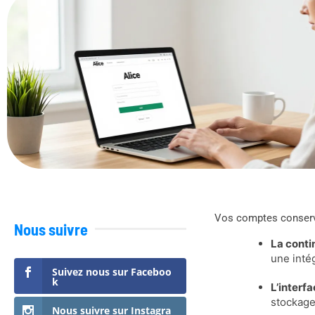
Vos comptes conser
Nous suivre
La conti
une inté
Suivez nous sur Faceboo
k
L’interf
stockage
Nous suivre sur Instagra