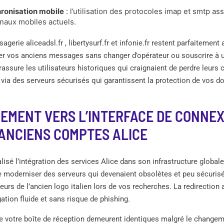
ronisation mobile
: l’utilisation des protocoles imap et smtp a
inaux mobiles actuels.
erie aliceadsl.fr , libertysurf.fr et infonie.fr restent parfaitement 
r vos anciens messages sans changer d’opérateur ou souscrire à u
rassure les utilisateurs historiques qui craignaient de perdre leurs
via des serveurs sécurisés qui garantissent la protection de vos d
EMENT VERS L’INTERFACE DE CONNEX
ANCIENS COMPTES ALICE
nalisé l’intégration des services Alice dans son infrastructure globale
e moderniser des serveurs qui devenaient obsolètes et peu sécuris
leurs de l’ancien logo italien lors de vos recherches. La redirection
ation fluide et sans risque de phishing.
de votre boîte de réception demeurent identiques malgré le changem