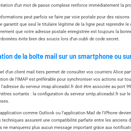
 création d’un mot de passe complexe renforce immédiatement la prot
nformations peut parfois se faire par voie postale pour des raisons
e garantit que seul le titulaire légitime de la ligne peut reprendre 
lièrement que votre adresse postale enregistrée est toujours la bonn
données évite bien des soucis lors d’un oubli de code secret.
tion de la boîte mail sur un smartphone ou sur
 d’un client mail tiers permet de consulter vos courriers Alice pa
isation de l’IMAP est préférable pour synchroniser vos actions sur to
 l’adresse du serveur imap.aliceadsl.fr doit être associée au port 
mètres sortants : la configuration du serveur smtp.aliceadsl.fr sur l
nses.
e application comme Outlook ou l’application Mail de l’iPhone devien
s techniques assurent une compatibilité parfaite entre les anciens 
s ne manquerez plus aucun message important grâce aux notificati