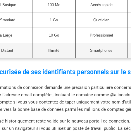
l Basique
100 Mo
Accès rapide
 Standard
1 Go
Quotidien
a Large
10 Go
Professionnel
 Distant
Illimité
Smartphones
écurisée de ses identifiants personnels sur le
rmations de connexion demande une précision particulière concernan
r l’adresse email complète , incluant le domaine comme @aliceadsl.
ompte si vous vous contentez de taper uniquement votre nom d’utili
ger vers la bonne base de données parmi les millions de comptes gé
isé historiquement reste valide sur le nouveau portail de connexio
 sur un navigateur si vous utilisez un poste de travail public. La s