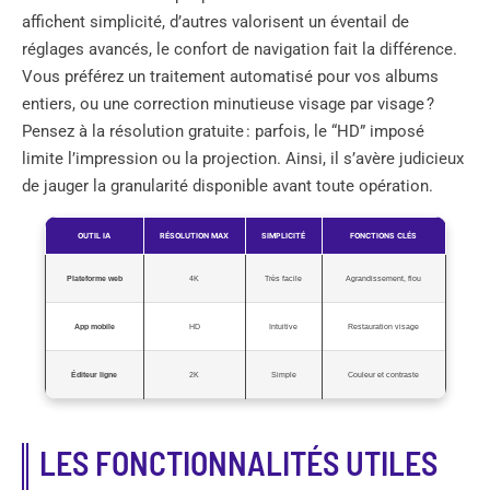
affichent simplicité, d’autres valorisent un éventail de
réglages avancés, le confort de navigation fait la différence.
Vous préférez un traitement automatisé pour vos albums
entiers, ou une correction minutieuse visage par visage ?
Pensez à la résolution gratuite : parfois, le “HD” imposé
limite l’impression ou la projection. Ainsi, il s’avère judicieux
de jauger la granularité disponible avant toute opération.
OUTIL IA
RÉSOLUTION MAX
SIMPLICITÉ
FONCTIONS CLÉS
Plateforme web
4K
Très facile
Agrandissement, flou
App mobile
HD
Intuitive
Restauration visage
Éditeur ligne
2K
Simple
Couleur et contraste
LES FONCTIONNALITÉS UTILES