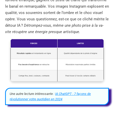
le banal en remarquable. Vos images Instagram explosent en
qualité, vos souvenirs sortent de l’ombre et le choc visuel
opère. Vous vous questionnez, est-ce que ce cliché mérite le
détour IA ?
Détrompez-vous, même une photo prise à la va-
vite récupère une énergie presque artistique.
FORCES
LIMITES
Résultats rapides
et instantanés en ligne
Qualité dépendante de la photo d’origine
Pas besoin d’expérience
en retouche
Résolution maximale parfois limitée
Corrige flou, bruit, couleurs, contraste
Peut lisser à l’excès certains détails
Une autre lecture intéressante :
IA ChatGPT : 7 façons de
révolutionner votre quotidien en 2024