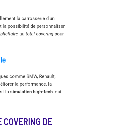
llement la carrosserie d’un
 la possibilité de personnaliser
blicitaire
au
total covering
pour
le
marques comme BMW, Renault,
liorer la performance, la
est la
simulation high-tech
, qui
E COVERING DE