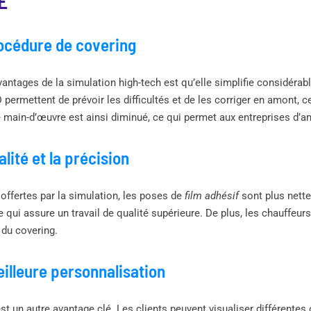
E
rocédure de covering
vantages de la simulation high-tech est qu’elle simplifie considéra
ermettent de prévoir les difficultés et de les corriger en amont, ce 
 main-d’œuvre est ainsi diminué, ce qui permet aux entreprises d’amé
lité et la précision
offertes par la simulation, les poses de
film adhésif
sont plus nette
e qui assure un travail de qualité supérieure. De plus, les chauffeur
 du covering.
illeure personnalisation
t un autre avantage clé. Les clients peuvent visualiser différentes 