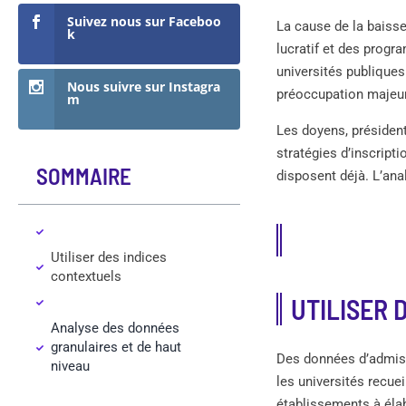
Suivez nous sur Faceboo
La cause de la baisse
k
lucratif et des progr
universités publiques
Nous suivre sur Instagra
préoccupation majeu
m
Les doyens, présiden
stratégies d’inscript
SOMMAIRE
disposent déjà. L’ana
Utiliser des indices
contextuels
UTILISER 
Analyse des données
granulaires et de haut
Des données d’admiss
niveau
les universités recue
établissements à élab