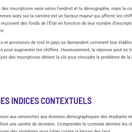
 des inscriptions varie selon l’endroit et la démographie, mais la 
ammes axés sur la carrière est un facteur majeur qui affecte les chif
 reçoivent des fonds de l’État en fonction de leur nombre d’inscript
re.
ts et proviseurs de tout le pays se demandent comment leur établi
ion pour augmenter les chiffres. Heureusement, la réponse peut se t
lyse des inscriptions détient la clé pour résoudre le problème de la 
DES INDICES CONTEXTUELS
ion aux universités aux données démographiques des étudiants et 
illent une variété de données. Comprendre le contexte derrière les ch
orer des stratégies pour lutter contre la baisse des taux.