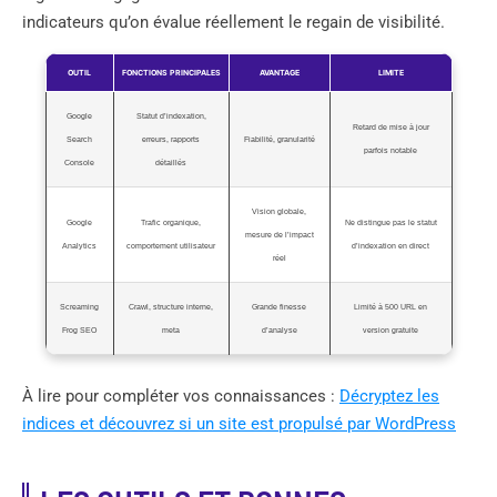
indicateurs qu’on évalue réellement le regain de visibilité.
OUTIL
FONCTIONS PRINCIPALES
AVANTAGE
LIMITE
Google
Statut d’indexation,
Retard de mise à jour
Search
erreurs, rapports
Fiabilité, granularité
parfois notable
Console
détaillés
Vision globale,
Google
Trafic organique,
Ne distingue pas le statut
mesure de l’impact
Analytics
comportement utilisateur
d’indexation en direct
réel
Screaming
Crawl, structure interne,
Grande finesse
Limité à 500 URL en
Frog SEO
meta
d’analyse
version gratuite
À lire pour compléter vos connaissances :
Décryptez les
indices et découvrez si un site est propulsé par WordPress