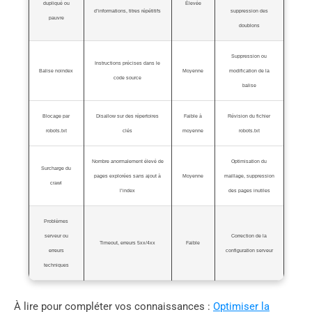
dupliqué ou
Élevée
d’informations, titres répétitifs
suppression des
pauvre
doublons
Suppression ou
Instructions précises dans le
Balise noindex
Moyenne
modification de la
code source
balise
Blocage par
Disallow sur des répertoires
Faible à
Révision du fichier
robots.txt
clés
moyenne
robots.txt
Nombre anormalement élevé de
Optimisation du
Surcharge du
pages explorées sans ajout à
Moyenne
maillage, suppression
crawl
l’index
des pages inutiles
Problèmes
serveur ou
Correction de la
Timeout, erreurs 5xx/4xx
Faible
erreurs
configuration serveur
techniques
À lire pour compléter vos connaissances :
Optimiser la