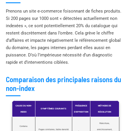
Prenons un site e-commerce foisonnant de fiches produits.
Si 200 pages sur 1000 sont « détectées actuellement non
indexées », ce sont potentiellement 20% du catalogue qui
restent discrètement dans l’ombre. Cela grève le chiffre
d’affaires et impacte négativement le référencement global
du domaine, les pages internes perdant elles aussi en
puissance. D’où l’impérieuse nécessité d’un diagnostic
rapide et d’interventions ciblées.
Comparaison des principales raisons du
non-index
CAUSE DU NON-
FRÉQUENCE
MÉTHODE DE
SYMPTÔMES COURANTS
INDEX
D’APPARITION
RÉSOLUTION
Réécriture,
Contenu
Pages similaires, faible densité
enrichissement,