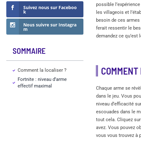
possible l’expérience 
Suivez nous sur Faceboo
k
les villageois et l’é
besoin de ces armes p
Nous suivre sur Instagra
ferait ressentir le b
m
demandez ce qu’est l
SOMMAIRE
COMMENT 
Comment la localiser ?
Fortnite : niveau d’arme
effectif maximal
Chaque arme se révèle
dans le jeu. Vous po
niveau d’efficacité su
escouades dans le mod
tout cela. Cliquez su
avez. Vous pouvez obt
vous vous trouvez à p