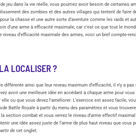
de jeu dans la vie réelle, vous pourriez avoir besoin de certaines ar
tablissement des zombies et des autres villages qui tentent de faire
our la chasse et une autre sorte d’aventure comme les raids et aut
esoin d’une arme à efficacité maximale, car c’est ce que tout le mond
e niveau d’efficacité maximale des armes, voici un bref compte-re
LA LOCALISER ?
 différente ainsi que leur niveau maximum d’efficacité, il n’y a pas
uvez avoir une meilleure idée en accédant à chaque arme pour vous
r elle ou que vous devez l’améliorer. L’exercice est assez facile, vo
e Battle Royale à partir du menu des paramètres et vous trouverez 
r la section combat et vous verrez le niveau d’arme effectif maxim
enir une idée assez juste de l’arme de plus haut niveau que vous p
artir de cet onglet.