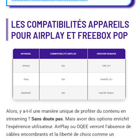
LES COMPATIBILITÉS APPAREILS
POUR AIRPLAY ET FREEBOX POP
APPAREIL
COMPATIBILITÉ AIRPLAY
VERSION REQUISE
iPhone
Oui
iOS 12+
iPad
Oui
iPadOS 12+
MacBook
Oui
macOS Sierra+
Alors, y a-t-il une manière unique de profiter du contenu en
streaming ?
Sans doute pas
. Mais avoir des options enrichit
l’expérience utilisateur. AirPlay ou OQEE verront l’absence de
câbles encombrants et la liberté de choix comme un