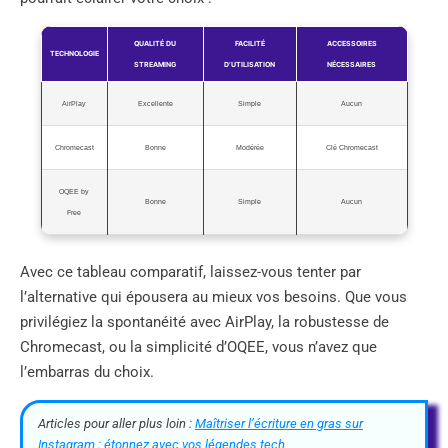
QUALITÉ DU
FACILITÉ
ACCESSOIRES
TECHNOLOGIE
STREAMING
D’UTILISATION
NÉCESSAIRES
AirPlay
Excellente
Simple
Aucun
Chromecast
Bonne
Modérée
Clé Chromecast
OQEE by
Bonne
Simple
Aucun
Free
Avec ce tableau comparatif, laissez-vous tenter par
l’alternative qui épousera au mieux vos besoins. Que vous
privilégiez la spontanéité avec AirPlay, la robustesse de
Chromecast, ou la simplicité d’OQEE, vous n’avez que
l’embarras du choix.
Articles pour aller plus loin :
Maîtriser l’écriture en gras sur
Instagram : étonnez avec vos légendes tech