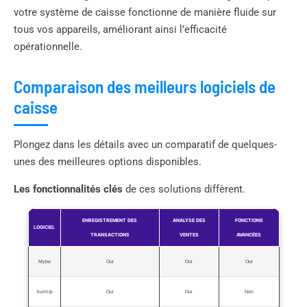
votre système de caisse fonctionne de manière fluide sur
tous vos appareils, améliorant ainsi l’efficacité
opérationnelle.
Comparaison des meilleurs logiciels de
caisse
Plongez dans les détails avec un comparatif de quelques-
unes des meilleures options disponibles.
Les fonctionnalités clés
de ces solutions diffèrent.
ENREGISTREMENT DES
ANALYSE DES
FONCTIONS
LOGICIEL
TRANSACTIONS
VENTES
AVANCÉES
Mybe
Oui
Oui
Oui
SumUp
Oui
Oui
Non