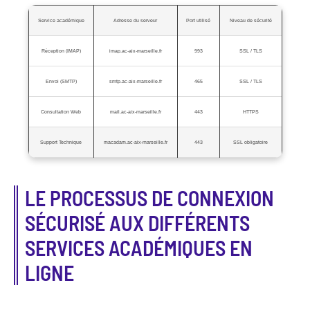
Service académique
Adresse du serveur
Port utilisé
Niveau de sécurité
Réception (IMAP)
imap.ac-aix-marseille.fr
993
SSL / TLS
Envoi (SMTP)
smtp.ac-aix-marseille.fr
465
SSL / TLS
Consultation Web
mail.ac-aix-marseille.fr
443
HTTPS
Support Technique
macadam.ac-aix-marseille.fr
443
SSL obligatoire
LE PROCESSUS DE CONNEXION
SÉCURISÉ AUX DIFFÉRENTS
SERVICES ACADÉMIQUES EN
LIGNE