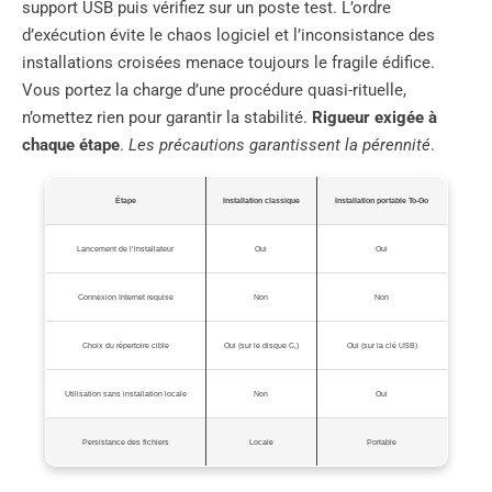
support USB puis vérifiez sur un poste test. L’ordre
d’exécution évite le chaos logiciel et l’inconsistance des
installations croisées menace toujours le fragile édifice.
Vous portez la charge d’une procédure quasi-rituelle,
n’omettez rien pour garantir la stabilité.
Rigueur exigée à
chaque étape
.
Les précautions garantissent la pérennité
.
Étape
Installation classique
Installation portable To-Go
Lancement de l’installateur
Oui
Oui
Connexion Internet requise
Non
Non
Choix du répertoire cible
Oui (sur le disque C,)
Oui (sur la clé USB)
Utilisation sans installation locale
Non
Oui
Persistance des fichiers
Locale
Portable