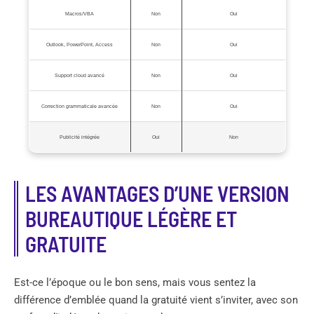
Macros/VBA
Non
Oui
Outlook, PowerPoint, Access
Non
Oui
Support cloud avancé
Non
Oui
Correction grammaticale avancée
Non
Oui
Publicité intégrée
Oui
Non
LES AVANTAGES D’UNE VERSION
BUREAUTIQUE LÉGÈRE ET
GRATUITE
Est-ce l’époque ou le bon sens, mais vous sentez la
différence d’emblée quand la gratuité vient s’inviter, avec son