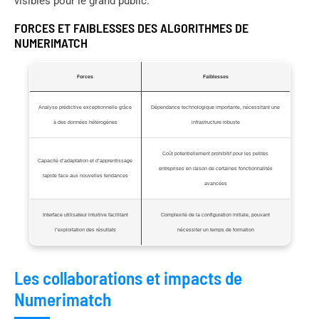
visibles pour le grand public.
FORCES ET FAIBLESSES DES ALGORITHMES DE
NUMERIMATCH
Forces
Faiblesses
Analyse prédictive exceptionnelle grâce
Dépendance technologique importante, nécessitant une
à des données hétérogènes
infrastructure robuste
Coût potentiellement prohibitif pour les petites
Capacité d’adaptation et d’apprentissage
entreprises en raison de certaines fonctionnalités
rapide face aux nouvelles tendances
avancées
Interface utilisateur intuitive facilitant
Complexité de la configuration initiale, pouvant
l’exploitation des résultats
nécessiter un temps de formation
Les collaborations et impacts de
Numerimatch