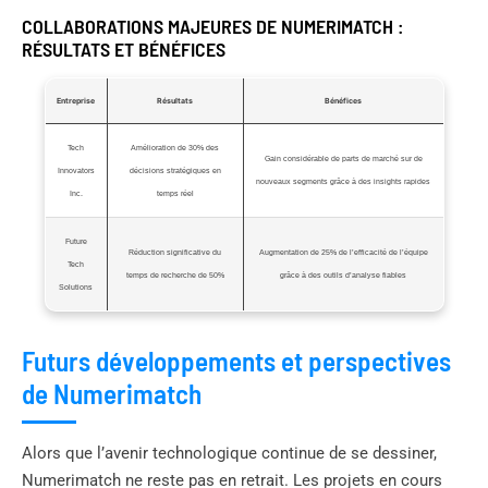
COLLABORATIONS MAJEURES DE NUMERIMATCH :
RÉSULTATS ET BÉNÉFICES
Entreprise
Résultats
Bénéfices
Tech
Amélioration de 30% des
Gain considérable de parts de marché sur de
Innovators
décisions stratégiques en
nouveaux segments grâce à des insights rapides
Inc.
temps réel
Future
Réduction significative du
Augmentation de 25% de l’efficacité de l’équipe
Tech
temps de recherche de 50%
grâce à des outils d’analyse fiables
Solutions
Futurs développements et perspectives
de Numerimatch
Alors que l’avenir technologique continue de se dessiner,
Numerimatch ne reste pas en retrait. Les projets en cours