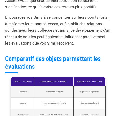
Assurez-vous que chaque interaction soit réfléchie et
significative, ce qui favorise des retours plus positifs.
Encouragez vos Sims à se concentrer sur leurs points forts,
à renforcer leurs compétences, et à établir des relations
solides avec leurs collègues et amis. Le développement d’un
réseau de soutien peut également influencer positivement
les évaluations que vos Sims reçoivent.
Comparatif des objets permettant les
évaluations
OBJETS HIGH-TECH
FONCTIONNALITÉ PRINCIPALE
IMPACT SUR L’ÉVALUATION
Ordinateur
Publier des critiques
Augmente la réputation
Tablette
Créer des contenus visuels
Développe la créativité
Smartphone
Interagir sur les réseaux sociaux
Augmente la popularité