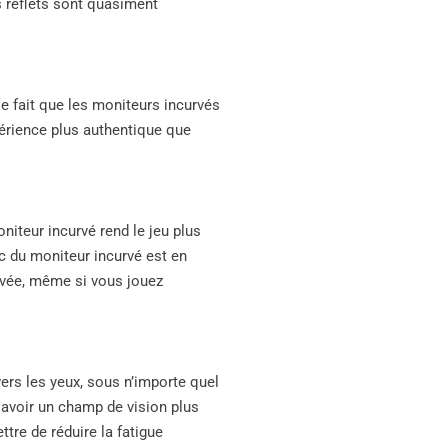
es reflets sont quasiment
le fait que les moniteurs incurvés
périence plus authentique que
oniteur incurvé rend le jeu plus
rc du moniteur incurvé est en
ervée, même si vous jouez
vers les yeux, sous n’importe quel
 avoir un champ de vision plus
tre de réduire la fatigue