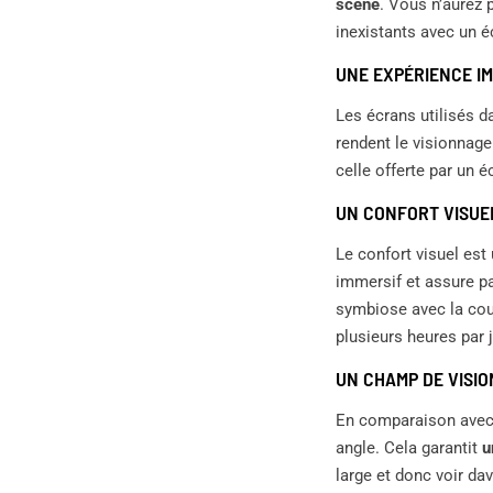
scène
. Vous n’aurez 
inexistants avec un é
UNE EXPÉRIENCE I
Les écrans utilisés d
rendent le visionnag
celle offerte par un 
UN CONFORT VISUE
Le confort visuel est
immersif et assure pa
symbiose avec la cour
plusieurs heures par j
UN CHAMP DE VISIO
En comparaison avec l
angle. Cela garantit
u
large et donc voir da