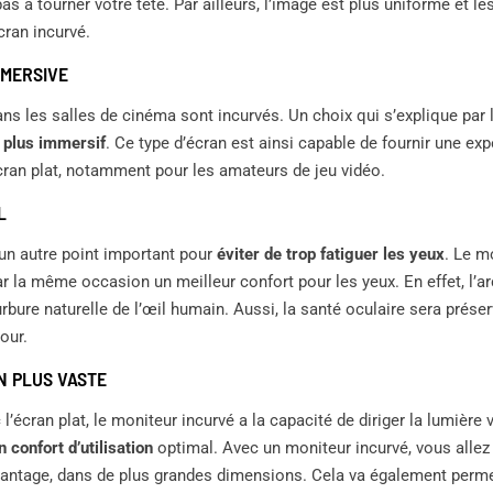
pas à tourner votre tête. Par ailleurs, l’image est plus uniforme et l
cran incurvé.
MMERSIVE
ans les salles de cinéma sont incurvés. Un choix qui s’explique par 
e
plus immersif
. Ce type d’écran est ainsi capable de fournir une ex
écran plat, notamment pour les amateurs de jeu vidéo.
L
 un autre point important pour
éviter de trop fatiguer les yeux
. Le m
r la même occasion un meilleur confort pour les yeux. En effet, l’a
bure naturelle de l’œil humain. Aussi, la santé oculaire sera prés
our.
N PLUS VASTE
’écran plat, le moniteur incurvé a la capacité de diriger la lumière 
n confort d’utilisation
optimal. Avec un moniteur incurvé, vous allez
vantage, dans de plus grandes dimensions. Cela va également permet