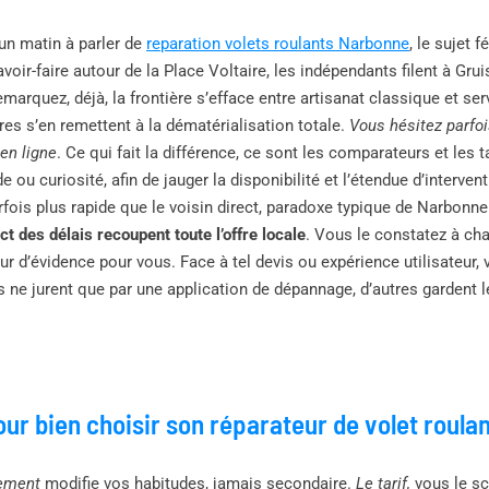
un matin à parler de
reparation volets roulants Narbonne
, le sujet 
voir-faire autour de la Place Voltaire, les indépendants filent à Grui
marquez, déjà, la frontière s’efface entre artisanat classique et ser
utres s’en remettent à la dématérialisation totale.
Vous hésitez parfoi
en ligne
. Ce qui fait la différence, ce sont les comparateurs et les 
e ou curiosité, afin de jauger la disponibilité et l’étendue d’interven
fois plus rapide que le voisin direct, paradoxe typique de Narbonn
ect des délais recoupent toute l’offre locale
. Vous le constatez à ch
ur d’évidence pour vous. Face à tel devis ou expérience utilisateur,
s ne jurent que par une application de dépannage, d’autres gardent 
our bien choisir son réparateur de volet roula
cement
modifie vos habitudes, jamais secondaire.
Le tarif,
vous le sc