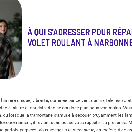
À QUI S’ADRESSER POUR RÉP
VOLET ROULANT À NARBONNE
lumière unique, vibrante, dominée par ce vent qui martèle les volets,
 brise s’infiltre et soudain, rien ne coulisse plus sous vos mains. V
in, ou lorsque la tramontane s’amuse à secouer bruyamment les lam
ysfonctionnement, il revient sans cesse vous rappeler sa présence. Ma
se parfois perplexe.
Vous songez à la mécanique, au moteur, à ce bru