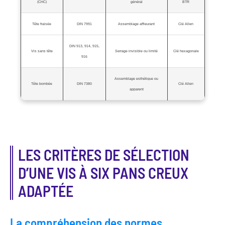
(CHC)
général
BTR
Tête fraisée
DIN 7991
Assemblage affleurant
Clé Allen
DIN 913, 914, 915,
Vis sans tête
Serrage invisible ou limité
Clé hexagonale
916
Assemblage esthétique ou
Tête bombée
DIN 7380
Clé Allen
apparent
LES CRITÈRES DE SÉLECTION
D’UNE VIS À SIX PANS CREUX
ADAPTÉE
La compréhension des normes,