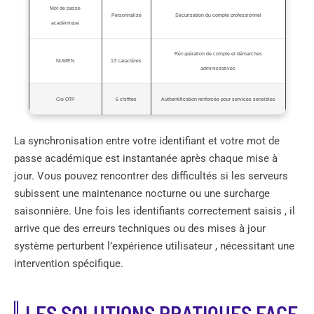
Mot de passe
Personnalisé
Sécurisation du compte professionnel
académique
Récupération de compte et démarches
NUMEN
13 caractères
administratives
Clé OTP
6 chiffres
Authentification renforcée pour services sensibles
La synchronisation entre votre identifiant et votre mot de
passe académique est instantanée après chaque mise à
jour. Vous pouvez rencontrer des difficultés si les serveurs
subissent une maintenance nocturne ou une surcharge
saisonnière. Une fois les identifiants correctement saisis , il
arrive que des erreurs techniques ou des mises à jour
système perturbent l’expérience utilisateur , nécessitant une
intervention spécifique.
LES SOLUTIONS PRATIQUES FACE