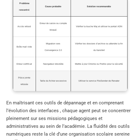
Problème
Cause probable
Solution recommandée
rencontré
Erreur de saisie ou compte
Accès refusé
Vérifier la touche Maj et utiliser le portail ADN
bloqué
Migration vers
Vérifier les dossiers d’archive ou attendre la fin
Boîte mail vide
Convergence 2.0
du transfert
Erreur certificat
Navigateur obsolète
Mettre à jour Chrome ou Firefox pour la sécurité
Pièce jointe
Taille du fichier excessive
Utiliser le service FileSender de Renater
refusée
En maîtrisant ces outils de dépannage et en comprenant
l’évolution des interfaces , chaque agent peut se concentrer
pleinement sur ses missions pédagogiques et
administratives au sein de l’académie. La fluidité des outils
numériques reste la clé d’une organisation scolaire sereine